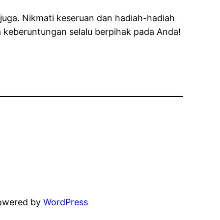
juga. Nikmati keseruan dan hadiah-hadiah
keberuntungan selalu berpihak pada Anda!
powered by
WordPress