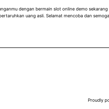
unganmu dengan bermain slot online demo sekarang 
ertaruhkan uang asli. Selamat mencoba dan semoga 
Proudly 