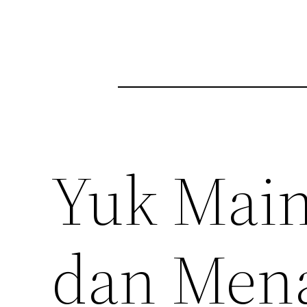
Yuk Main
dan Men