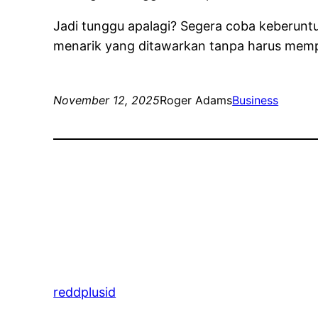
Jadi tunggu apalagi? Segera coba keberunt
menarik yang ditawarkan tanpa harus memp
November 12, 2025
Roger Adams
Business
reddplusid