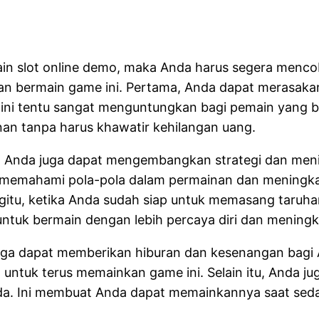
in slot online demo, maka Anda harus segera menco
n bermain game ini. Pertama, Anda dapat merasakan
 ini tentu sangat menguntungkan bagi pemain yang ba
an tanpa harus khawatir kehilangan uang.
mo, Anda juga dapat mengembangkan strategi dan me
pat memahami pola-pola dalam permainan dan menin
itu, ketika Anda sudah siap untuk memasang taruhan
tuk bermain dengan lebih percaya diri dan mening
 juga dapat memberikan hiburan dan kesenangan bag
untuk terus memainkan game ini. Selain itu, Anda j
da. Ini membuat Anda dapat memainkannya saat seda