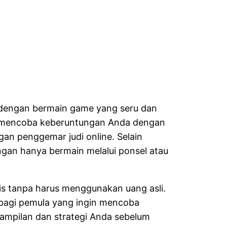
a dengan bermain game yang seru dan
b mencoba keberuntungan Anda dengan
gan penggemar judi online. Selain
gan hanya bermain melalui ponsel atau
tis tanpa harus menggunakan uang asli.
 bagi pemula yang ingin mencoba
rampilan dan strategi Anda sebelum