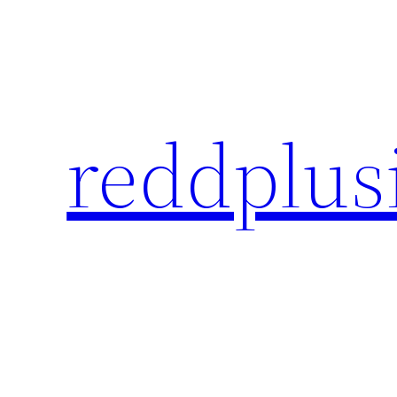
Skip
to
content
reddplus