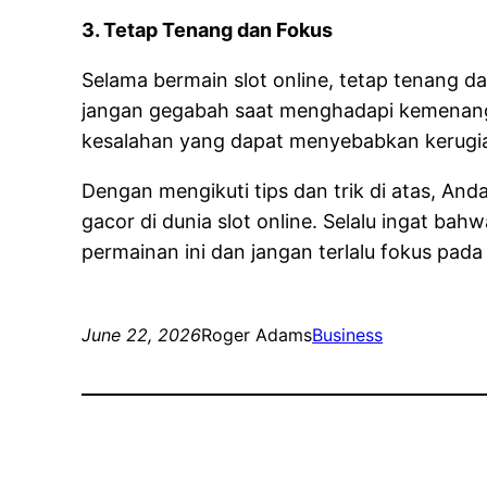
3. Tetap Tenang dan Fokus
Selama bermain slot online, tetap tenang 
jangan gegabah saat menghadapi kemenang
kesalahan yang dapat menyebabkan kerugi
Dengan mengikuti tips dan trik di atas, A
gacor di dunia slot online. Selalu ingat b
permainan ini dan jangan terlalu fokus pa
June 22, 2026
Roger Adams
Business