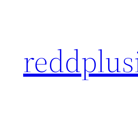
Skip
to
content
reddplus