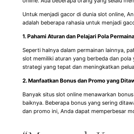
online. Ada beberapa orang yang selalu me
Untuk menjadi gacor di dunia slot online, A
adalah beberapa rahasia untuk menjadi gaco
1. Pahami Aturan dan Pelajari Pola Permain
Seperti halnya dalam permainan lainnya, pa
slot memiliki aturan yang berbeda dan po
strategi yang tepat dan meningkatkan pel
2. Manfaatkan Bonus dan Promo yang Dita
Banyak situs slot online menawarkan bonu
baiknya. Beberapa bonus yang sering dita
dan promo ini, Anda dapat memperbesar m