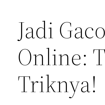
Jadi Gaco
Online: 
Triknya!