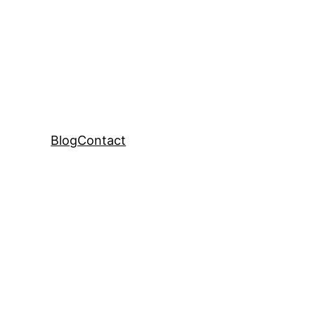
Blog
Contact