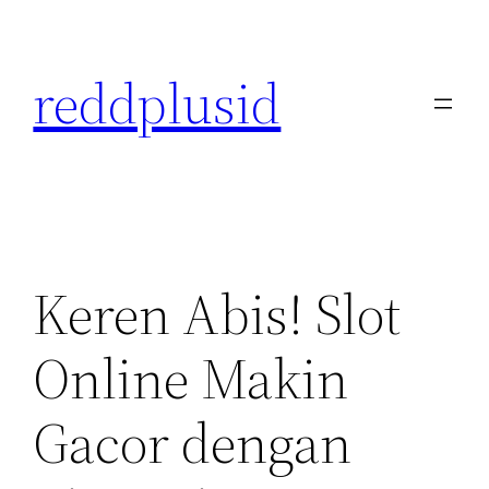
Skip
to
reddplusid
content
Keren Abis! Slot
Online Makin
Gacor dengan