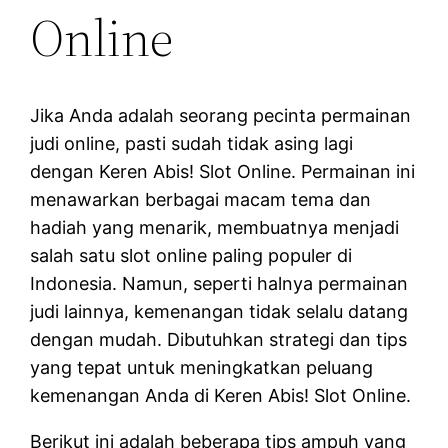
Online
Jika Anda adalah seorang pecinta permainan
judi online, pasti sudah tidak asing lagi
dengan Keren Abis! Slot Online. Permainan ini
menawarkan berbagai macam tema dan
hadiah yang menarik, membuatnya menjadi
salah satu slot online paling populer di
Indonesia. Namun, seperti halnya permainan
judi lainnya, kemenangan tidak selalu datang
dengan mudah. Dibutuhkan strategi dan tips
yang tepat untuk meningkatkan peluang
kemenangan Anda di Keren Abis! Slot Online.
Berikut ini adalah beberapa tips ampuh yang