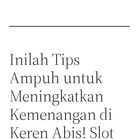
Inilah Tips
Ampuh untuk
Meningkatkan
Kemenangan di
Keren Abis! Slot