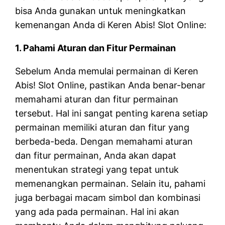
bisa Anda gunakan untuk meningkatkan
kemenangan Anda di Keren Abis! Slot Online:
1. Pahami Aturan dan Fitur Permainan
Sebelum Anda memulai permainan di Keren
Abis! Slot Online, pastikan Anda benar-benar
memahami aturan dan fitur permainan
tersebut. Hal ini sangat penting karena setiap
permainan memiliki aturan dan fitur yang
berbeda-beda. Dengan memahami aturan
dan fitur permainan, Anda akan dapat
menentukan strategi yang tepat untuk
memenangkan permainan. Selain itu, pahami
juga berbagai macam simbol dan kombinasi
yang ada pada permainan. Hal ini akan