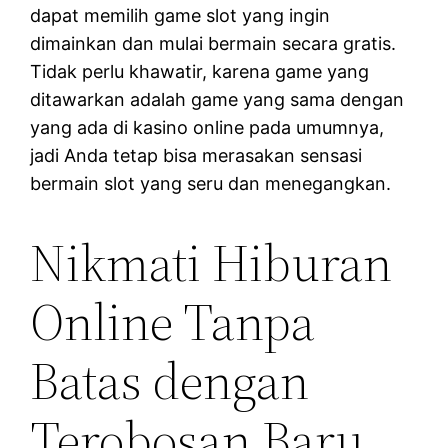
dapat memilih game slot yang ingin
dimainkan dan mulai bermain secara gratis.
Tidak perlu khawatir, karena game yang
ditawarkan adalah game yang sama dengan
yang ada di kasino online pada umumnya,
jadi Anda tetap bisa merasakan sensasi
bermain slot yang seru dan menegangkan.
Nikmati Hiburan
Online Tanpa
Batas dengan
Terobosan Baru