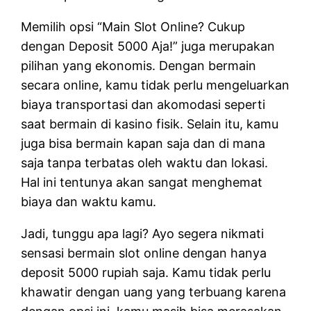
Memilih opsi “Main Slot Online? Cukup
dengan Deposit 5000 Aja!” juga merupakan
pilihan yang ekonomis. Dengan bermain
secara online, kamu tidak perlu mengeluarkan
biaya transportasi dan akomodasi seperti
saat bermain di kasino fisik. Selain itu, kamu
juga bisa bermain kapan saja dan di mana
saja tanpa terbatas oleh waktu dan lokasi.
Hal ini tentunya akan sangat menghemat
biaya dan waktu kamu.
Jadi, tunggu apa lagi? Ayo segera nikmati
sensasi bermain slot online dengan hanya
deposit 5000 rupiah saja. Kamu tidak perlu
khawatir dengan uang yang terbuang karena