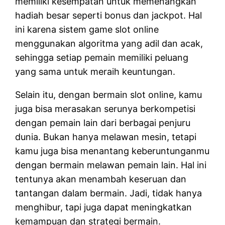
memiliki kesempatan untuk memenangkan
hadiah besar seperti bonus dan jackpot. Hal
ini karena sistem game slot online
menggunakan algoritma yang adil dan acak,
sehingga setiap pemain memiliki peluang
yang sama untuk meraih keuntungan.
Selain itu, dengan bermain slot online, kamu
juga bisa merasakan serunya berkompetisi
dengan pemain lain dari berbagai penjuru
dunia. Bukan hanya melawan mesin, tetapi
kamu juga bisa menantang keberuntunganmu
dengan bermain melawan pemain lain. Hal ini
tentunya akan menambah keseruan dan
tantangan dalam bermain. Jadi, tidak hanya
menghibur, tapi juga dapat meningkatkan
kemampuan dan strategi bermain.