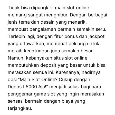
Tidak bisa dipungkiri, main slot online
memang sangat menghibur. Dengan berbagai
jenis tema dan desain yang menarik,
membuat pengalaman bermain semakin seru.
Terlebih lagi, dengan fitur bonus dan jackpot
yang ditawarkan, membuat peluang untuk
meraih keuntungan juga semakin besar.
Namun, kebanyakan situs slot online
membutuhkan deposit yang besar untuk bisa
merasakan semua ini. Karenanya, hadirnya
opsi “Main Slot Online? Cukup dengan
Deposit 5000 Aja!” menjadi solusi bagi para
penggemar game slot yang ingin merasakan
sensasi bermain dengan biaya yang
terjangkau.