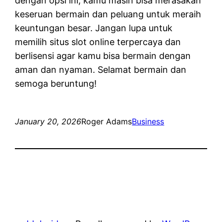
dengan opsi ini, kamu masih bisa merasakan
keseruan bermain dan peluang untuk meraih
keuntungan besar. Jangan lupa untuk
memilih situs slot online terpercaya dan
berlisensi agar kamu bisa bermain dengan
aman dan nyaman. Selamat bermain dan
semoga beruntung!
January 20, 2026
Roger Adams
Business