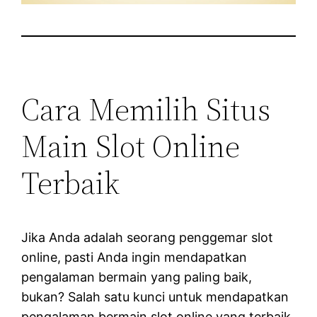
Cara Memilih Situs
Main Slot Online
Terbaik
Jika Anda adalah seorang penggemar slot
online, pasti Anda ingin mendapatkan
pengalaman bermain yang paling baik,
bukan? Salah satu kunci untuk mendapatkan
pengalaman bermain slot online yang terbaik