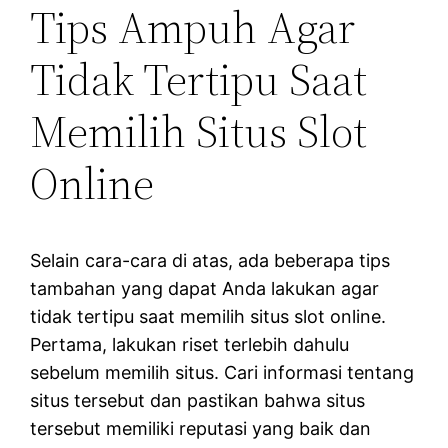
Tips Ampuh Agar
Tidak Tertipu Saat
Memilih Situs Slot
Online
Selain cara-cara di atas, ada beberapa tips
tambahan yang dapat Anda lakukan agar
tidak tertipu saat memilih situs slot online.
Pertama, lakukan riset terlebih dahulu
sebelum memilih situs. Cari informasi tentang
situs tersebut dan pastikan bahwa situs
tersebut memiliki reputasi yang baik dan