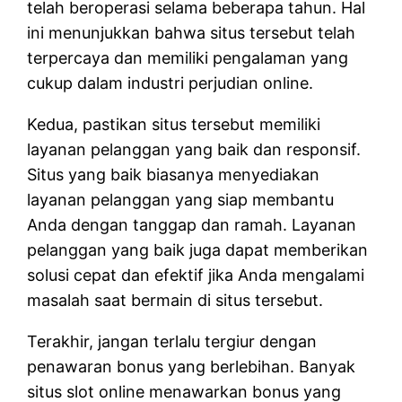
telah beroperasi selama beberapa tahun. Hal
ini menunjukkan bahwa situs tersebut telah
terpercaya dan memiliki pengalaman yang
cukup dalam industri perjudian online.
Kedua, pastikan situs tersebut memiliki
layanan pelanggan yang baik dan responsif.
Situs yang baik biasanya menyediakan
layanan pelanggan yang siap membantu
Anda dengan tanggap dan ramah. Layanan
pelanggan yang baik juga dapat memberikan
solusi cepat dan efektif jika Anda mengalami
masalah saat bermain di situs tersebut.
Terakhir, jangan terlalu tergiur dengan
penawaran bonus yang berlebihan. Banyak
situs slot online menawarkan bonus yang