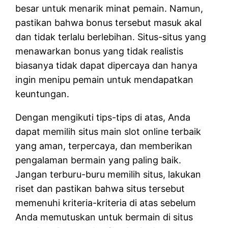
besar untuk menarik minat pemain. Namun,
pastikan bahwa bonus tersebut masuk akal
dan tidak terlalu berlebihan. Situs-situs yang
menawarkan bonus yang tidak realistis
biasanya tidak dapat dipercaya dan hanya
ingin menipu pemain untuk mendapatkan
keuntungan.
Dengan mengikuti tips-tips di atas, Anda
dapat memilih situs main slot online terbaik
yang aman, terpercaya, dan memberikan
pengalaman bermain yang paling baik.
Jangan terburu-buru memilih situs, lakukan
riset dan pastikan bahwa situs tersebut
memenuhi kriteria-kriteria di atas sebelum
Anda memutuskan untuk bermain di situs