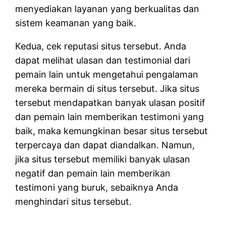
menyediakan layanan yang berkualitas dan
sistem keamanan yang baik.
Kedua, cek reputasi situs tersebut. Anda
dapat melihat ulasan dan testimonial dari
pemain lain untuk mengetahui pengalaman
mereka bermain di situs tersebut. Jika situs
tersebut mendapatkan banyak ulasan positif
dan pemain lain memberikan testimoni yang
baik, maka kemungkinan besar situs tersebut
terpercaya dan dapat diandalkan. Namun,
jika situs tersebut memiliki banyak ulasan
negatif dan pemain lain memberikan
testimoni yang buruk, sebaiknya Anda
menghindari situs tersebut.