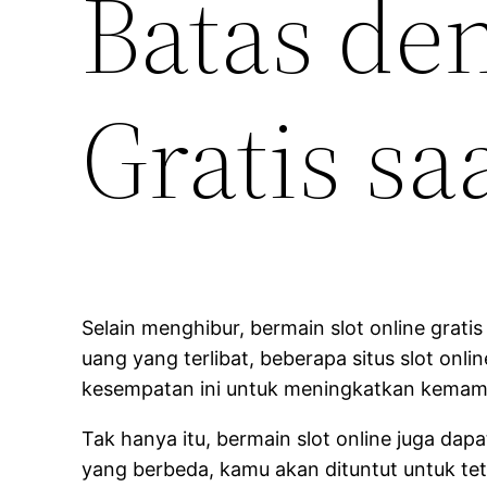
Batas de
Gratis sa
Selain menghibur, bermain slot online gra
uang yang terlibat, beberapa situs slot o
kesempatan ini untuk meningkatkan kema
Tak hanya itu, bermain slot online juga dap
yang berbeda, kamu akan dituntut untuk tet