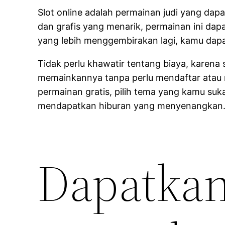
Slot online adalah permainan judi yang da
dan grafis yang menarik, permainan ini d
yang lebih menggembirakan lagi, kamu dap
Tidak perlu khawatir tentang biaya, karena
memainkannya tanpa perlu mendaftar atau m
permainan gratis, pilih tema yang kamu s
mendapatkan hiburan yang menyenangkan
Dapatkan