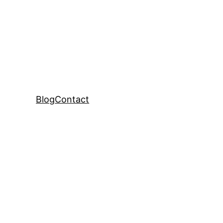
Blog
Contact