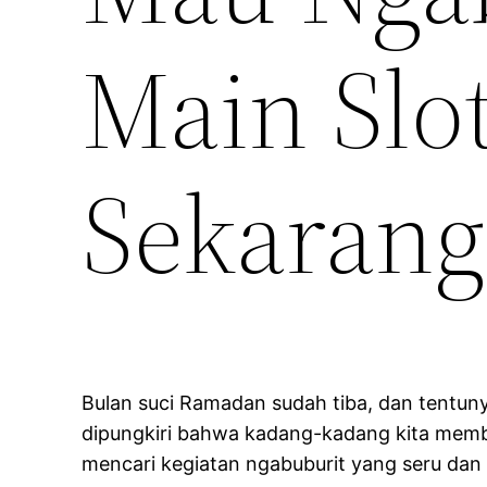
Main Slot
Sekarang
Bulan suci Ramadan sudah tiba, dan tentun
dipungkiri bahwa kadang-kadang kita memb
mencari kegiatan ngabuburit yang seru dan