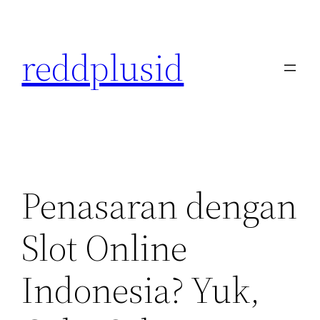
Skip
to
reddplusid
content
Penasaran dengan
Slot Online
Indonesia? Yuk,