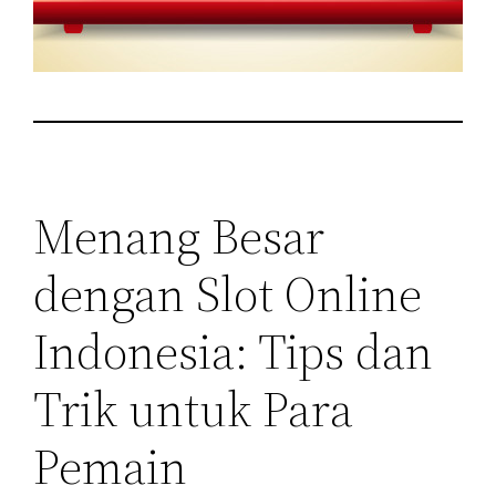
Menang Besar
dengan Slot Online
Indonesia: Tips dan
Trik untuk Para
Pemain