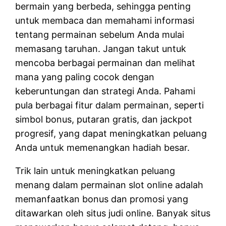
bermain yang berbeda, sehingga penting
untuk membaca dan memahami informasi
tentang permainan sebelum Anda mulai
memasang taruhan. Jangan takut untuk
mencoba berbagai permainan dan melihat
mana yang paling cocok dengan
keberuntungan dan strategi Anda. Pahami
pula berbagai fitur dalam permainan, seperti
simbol bonus, putaran gratis, dan jackpot
progresif, yang dapat meningkatkan peluang
Anda untuk memenangkan hadiah besar.
Trik lain untuk meningkatkan peluang
menang dalam permainan slot online adalah
memanfaatkan bonus dan promosi yang
ditawarkan oleh situs judi online. Banyak situs