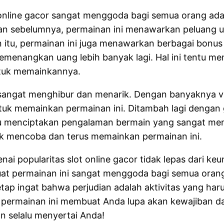
 online gacor sangat menggoda bagi semua orang ad
tkan sebelumnya, permainan ini menawarkan peluan
ain itu, permainan ini juga menawarkan berbagai bon
enangkan uang lebih banyak lagi. Hal ini tentu m
ntuk memainkannya.
ga sangat menghibur dan menarik. Dengan banyaknya va
uk memainkan permainan ini. Ditambah lagi dengan 
 menciptakan pengalaman bermain yang sangat meny
uk mencoba dan terus memainkan permainan ini.
nai popularitas slot online gacor tidak lepas dari 
uat permainan ini sangat menggoda bagi semua ora
tap ingat bahwa perjudian adalah aktivitas yang ha
permainan ini membuat Anda lupa akan kewajiban d
 selalu menyertai Anda!