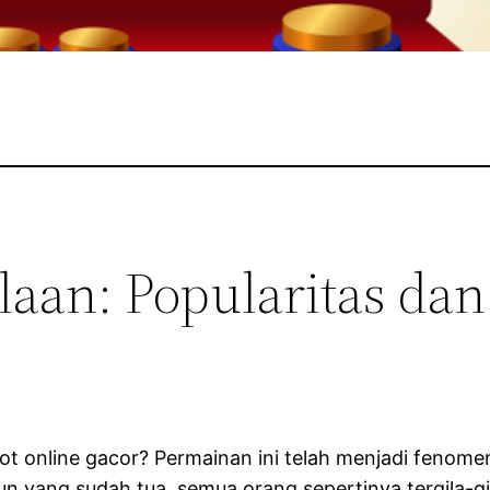
laan: Popularitas da
ot online gacor? Permainan ini telah menjadi fenom
 yang sudah tua, semua orang sepertinya tergila-gil