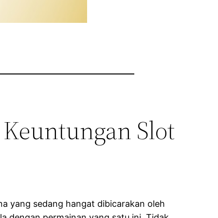
n Keuntungan Slot
ena yang sedang hangat dibicarakan oleh
a dengan permainan yang satu ini. Tidak