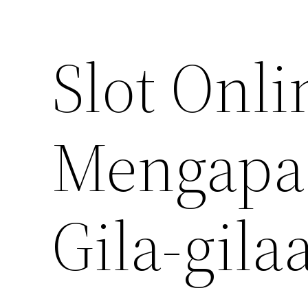
Slot Onli
Mengapa
Gila-gila