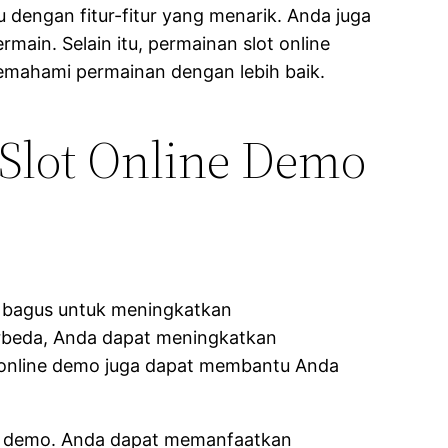
 dengan fitur-fitur yang menarik. Anda juga
ain. Selain itu, permainan slot online
emahami permainan dengan lebih baik.
Slot Online Demo
g bagus untuk meningkatkan
rbeda, Anda dapat meningkatkan
online demo juga dapat membantu Anda
ine demo. Anda dapat memanfaatkan