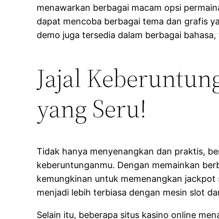
menawarkan berbagai macam opsi permainan d
dapat mencoba berbagai tema dan grafis yan
demo juga tersedia dalam berbagai bahasa
Jajal Keberuntu
yang Seru!
Tidak hanya menyenangkan dan praktis, ber
keberuntunganmu. Dengan memainkan berba
kemungkinan untuk memenangkan jackpot s
menjadi lebih terbiasa dengan mesin slot 
Selain itu, beberapa situs kasino online 