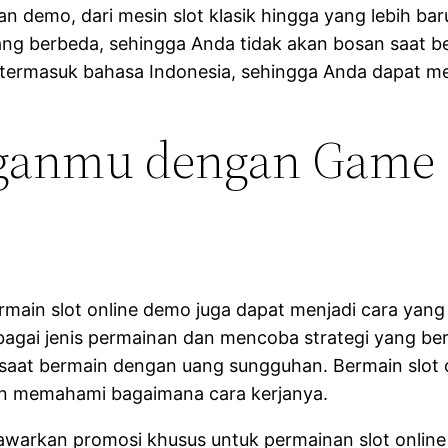
emo, dari mesin slot klasik hingga yang lebih baru
g berbeda, sehingga Anda tidak akan bosan saat berm
, termasuk bahasa Indonesia, sehingga Anda dapat m
nganmu dengan Game 
main slot online demo juga dapat menjadi cara yan
gai jenis permainan dan mencoba strategi yang be
aat bermain dengan uang sungguhan. Bermain slot 
dan memahami bagaimana cara kerjanya.
menawarkan promosi khusus untuk permainan slot onl