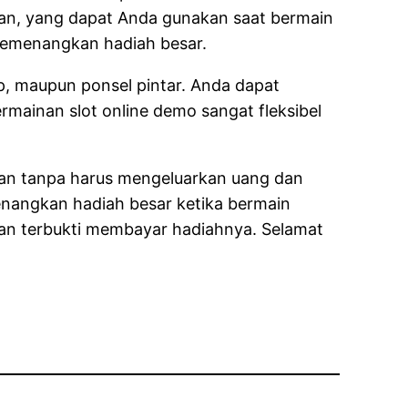
han, yang dapat Anda gunakan saat bermain
memenangkan hadiah besar.
op, maupun ponsel pintar. Anda dapat
rmainan slot online demo sangat fleksibel
nan tanpa harus mengeluarkan uang dan
nangkan hadiah besar ketika bermain
dan terbukti membayar hadiahnya. Selamat