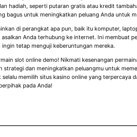
n hadiah, seperti putaran gratis atau kredit tamba
ang bagus untuk meningkatkan peluang Anda untuk 
inkan di perangkat apa pun, baik itu komputer, lapt
asalkan Anda terhubung ke internet. Ini membuat pe
 ingin tetap menguji keberuntungan mereka.
rmain slot online demo! Nikmati kesenangan permai
h strategi dan meningkatkan peluangmu untuk meme
selalu memilih situs kasino online yang terpercaya 
berpihak pada Anda!