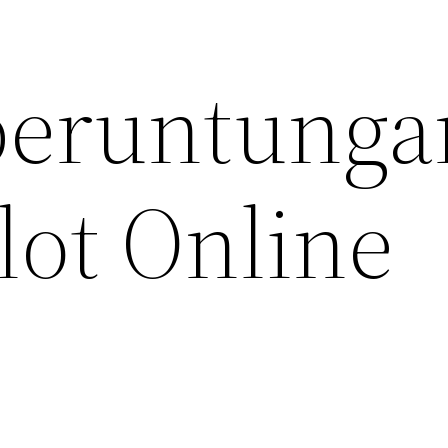
beruntung
lot Online