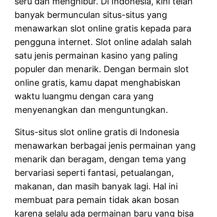
seru dan menghibur. Di Indonesia, kini telah
banyak bermunculan situs-situs yang
menawarkan slot online gratis kepada para
pengguna internet. Slot online adalah salah
satu jenis permainan kasino yang paling
populer dan menarik. Dengan bermain slot
online gratis, kamu dapat menghabiskan
waktu luangmu dengan cara yang
menyenangkan dan menguntungkan.
Situs-situs slot online gratis di Indonesia
menawarkan berbagai jenis permainan yang
menarik dan beragam, dengan tema yang
bervariasi seperti fantasi, petualangan,
makanan, dan masih banyak lagi. Hal ini
membuat para pemain tidak akan bosan
karena selalu ada permainan baru yang bisa