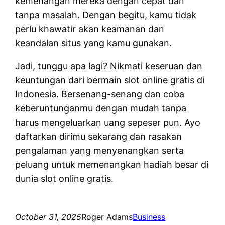
kemenangan mereka dengan cepat dan
tanpa masalah. Dengan begitu, kamu tidak
perlu khawatir akan keamanan dan
keandalan situs yang kamu gunakan.
Jadi, tunggu apa lagi? Nikmati keseruan dan
keuntungan dari bermain slot online gratis di
Indonesia. Bersenang-senang dan coba
keberuntunganmu dengan mudah tanpa
harus mengeluarkan uang sepeser pun. Ayo
daftarkan dirimu sekarang dan rasakan
pengalaman yang menyenangkan serta
peluang untuk memenangkan hadiah besar di
dunia slot online gratis.
October 31, 2025
Roger Adams
Business