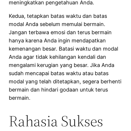
meningkatkan pengetahuan Anda.
Kedua, tetapkan batas waktu dan batas
modal Anda sebelum memulai bermain.
Jangan terbawa emosi dan terus bermain
hanya karena Anda ingin mendapatkan
kemenangan besar. Batasi waktu dan modal
Anda agar tidak kehilangan kendali dan
mengalami kerugian yang besar. Jika Anda
sudah mencapai batas waktu atau batas
modal yang telah ditetapkan, segera berhenti
bermain dan hindari godaan untuk terus
bermain.
Rahasia Sukses