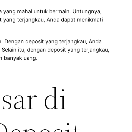
aya yang mahal untuk bermain. Untungnya,
t yang terjangkau, Anda dapat menikmati
n. Dengan deposit yang terjangkau, Anda
Selain itu, dengan deposit yang terjangkau,
n banyak uang.
sar di