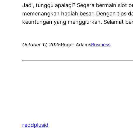
Jadi, tunggu apalagi? Segera bermain slot
memenangkan hadiah besar. Dengan tips dan
keuntungan yang menggiurkan. Selamat be
October 17, 2025
Roger Adams
Business
reddplusid