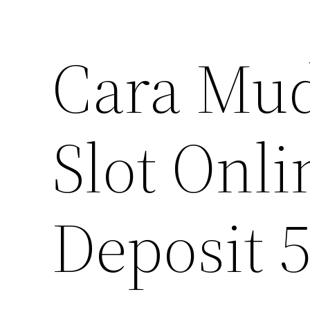
Cara Mu
Slot Onl
Deposit 