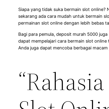
Siapa yang tidak suka bermain slot online?
sekarang ada cara mudah untuk bermain slo
permainan slot online dengan lebih bebas t
Bagi para pemula, deposit murah 5000 juga
dapat mempelajari cara bermain slot online 
Anda juga dapat mencoba berbagai macam j
“Rahasia