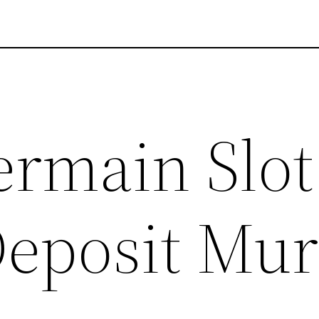
ermain Slot
eposit Mur