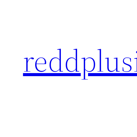
Skip
to
content
reddplus