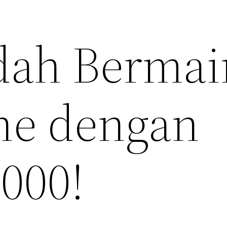
dah Bermai
ine dengan
5000!