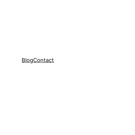
Blog
Contact