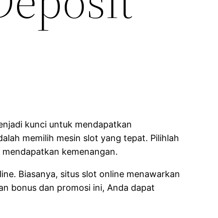
Deposit
enjadi kunci untuk mendapatkan
lah memilih mesin slot yang tepat. Pilihlah
am mendapatkan kemenangan.
ine. Biasanya, situs slot online menawarkan
n bonus dan promosi ini, Anda dapat