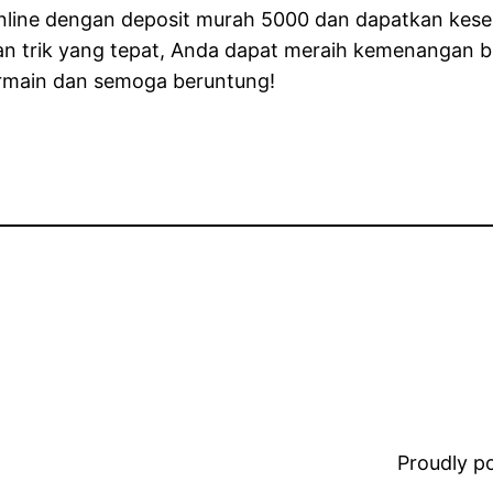
 online dengan deposit murah 5000 dan dapatkan kes
 trik yang tepat, Anda dapat meraih kemenangan bes
rmain dan semoga beruntung!
Proudly 