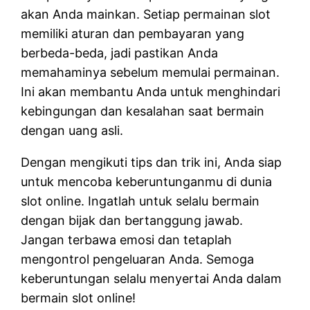
akan Anda mainkan. Setiap permainan slot
memiliki aturan dan pembayaran yang
berbeda-beda, jadi pastikan Anda
memahaminya sebelum memulai permainan.
Ini akan membantu Anda untuk menghindari
kebingungan dan kesalahan saat bermain
dengan uang asli.
Dengan mengikuti tips dan trik ini, Anda siap
untuk mencoba keberuntunganmu di dunia
slot online. Ingatlah untuk selalu bermain
dengan bijak dan bertanggung jawab.
Jangan terbawa emosi dan tetaplah
mengontrol pengeluaran Anda. Semoga
keberuntungan selalu menyertai Anda dalam
bermain slot online!