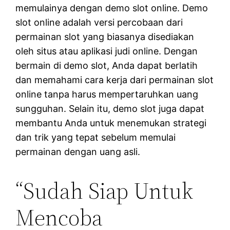
memulainya dengan demo slot online. Demo
slot online adalah versi percobaan dari
permainan slot yang biasanya disediakan
oleh situs atau aplikasi judi online. Dengan
bermain di demo slot, Anda dapat berlatih
dan memahami cara kerja dari permainan slot
online tanpa harus mempertaruhkan uang
sungguhan. Selain itu, demo slot juga dapat
membantu Anda untuk menemukan strategi
dan trik yang tepat sebelum memulai
permainan dengan uang asli.
“Sudah Siap Untuk
Mencoba