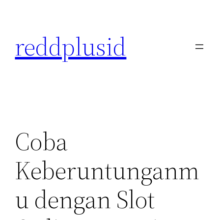
Skip
to
reddplusid
content
Coba
Keberuntunganm
u dengan Slot