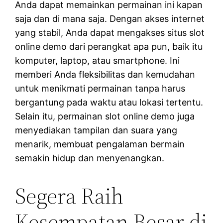
Anda dapat memainkan permainan ini kapan
saja dan di mana saja. Dengan akses internet
yang stabil, Anda dapat mengakses situs slot
online demo dari perangkat apa pun, baik itu
komputer, laptop, atau smartphone. Ini
memberi Anda fleksibilitas dan kemudahan
untuk menikmati permainan tanpa harus
bergantung pada waktu atau lokasi tertentu.
Selain itu, permainan slot online demo juga
menyediakan tampilan dan suara yang
menarik, membuat pengalaman bermain
semakin hidup dan menyenangkan.
Segera Raih
Kesempatan Besar di