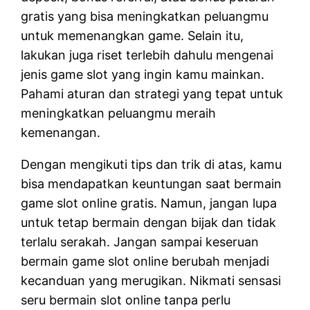
gratis yang bisa meningkatkan peluangmu
untuk memenangkan game. Selain itu,
lakukan juga riset terlebih dahulu mengenai
jenis game slot yang ingin kamu mainkan.
Pahami aturan dan strategi yang tepat untuk
meningkatkan peluangmu meraih
kemenangan.
Dengan mengikuti tips dan trik di atas, kamu
bisa mendapatkan keuntungan saat bermain
game slot online gratis. Namun, jangan lupa
untuk tetap bermain dengan bijak dan tidak
terlalu serakah. Jangan sampai keseruan
bermain game slot online berubah menjadi
kecanduan yang merugikan. Nikmati sensasi
seru bermain slot online tanpa perlu