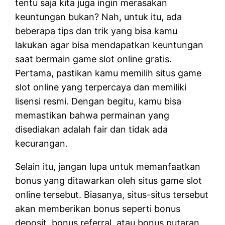
tentu saja kita juga ingin merasakan
keuntungan bukan? Nah, untuk itu, ada
beberapa tips dan trik yang bisa kamu
lakukan agar bisa mendapatkan keuntungan
saat bermain game slot online gratis.
Pertama, pastikan kamu memilih situs game
slot online yang terpercaya dan memiliki
lisensi resmi. Dengan begitu, kamu bisa
memastikan bahwa permainan yang
disediakan adalah fair dan tidak ada
kecurangan.
Selain itu, jangan lupa untuk memanfaatkan
bonus yang ditawarkan oleh situs game slot
online tersebut. Biasanya, situs-situs tersebut
akan memberikan bonus seperti bonus
deposit, bonus referral, atau bonus putaran