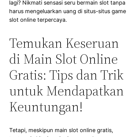
lagi? Nikmati sensasi seru bermain slot tanpa
harus mengeluarkan uang di situs-situs game
slot online terpercaya.
Temukan Keseruan
di Main Slot Online
Gratis: Tips dan Trik
untuk Mendapatkan
Keuntungan!
Tetapi, meskipun main slot online gratis,