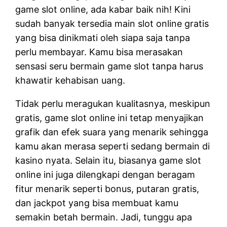
game slot online, ada kabar baik nih! Kini
sudah banyak tersedia main slot online gratis
yang bisa dinikmati oleh siapa saja tanpa
perlu membayar. Kamu bisa merasakan
sensasi seru bermain game slot tanpa harus
khawatir kehabisan uang.
Tidak perlu meragukan kualitasnya, meskipun
gratis, game slot online ini tetap menyajikan
grafik dan efek suara yang menarik sehingga
kamu akan merasa seperti sedang bermain di
kasino nyata. Selain itu, biasanya game slot
online ini juga dilengkapi dengan beragam
fitur menarik seperti bonus, putaran gratis,
dan jackpot yang bisa membuat kamu
semakin betah bermain. Jadi, tunggu apa