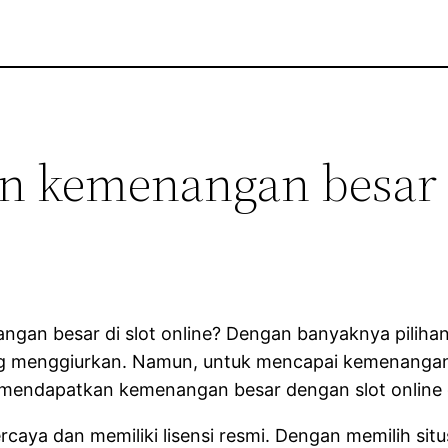
n kemenangan besar 
n besar di slot online? Dengan banyaknya pilihan sit
g menggiurkan. Namun, untuk mencapai kemenangan 
uk mendapatkan kemenangan besar dengan slot online g
rpercaya dan memiliki lisensi resmi. Dengan memilih s