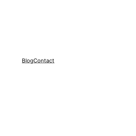
Blog
Contact