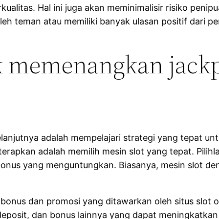
ualitas. Hal ini juga akan meminimalisir risiko peni
leh teman atau memiliki banyak ulasan positif dari pe
uk memenangkan jackpo
elanjutnya adalah mempelajari strategi yang tepat u
iterapkan adalah memilih mesin slot yang tepat. Pilih
nus yang menguntungkan. Biasanya, mesin slot deng
bonus dan promosi yang ditawarkan oleh situs slot onl
deposit, dan bonus lainnya yang dapat meningkatk