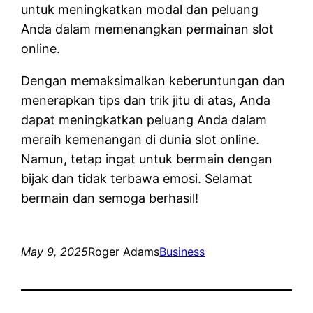
untuk meningkatkan modal dan peluang
Anda dalam memenangkan permainan slot
online.
Dengan memaksimalkan keberuntungan dan
menerapkan tips dan trik jitu di atas, Anda
dapat meningkatkan peluang Anda dalam
meraih kemenangan di dunia slot online.
Namun, tetap ingat untuk bermain dengan
bijak dan tidak terbawa emosi. Selamat
bermain dan semoga berhasil!
May 9, 2025
Roger Adams
Business