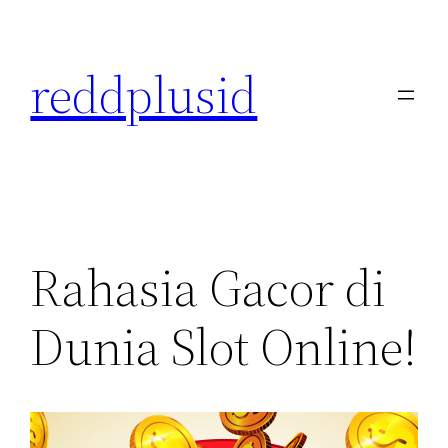
Skip
to
reddplusid
content
Rahasia Gacor di
Dunia Slot Online!