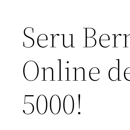
Seru Ber
Online d
5000!