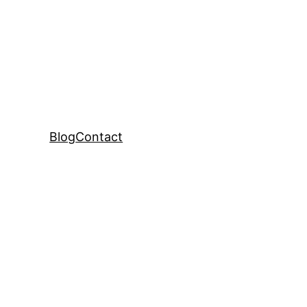
Blog
Contact