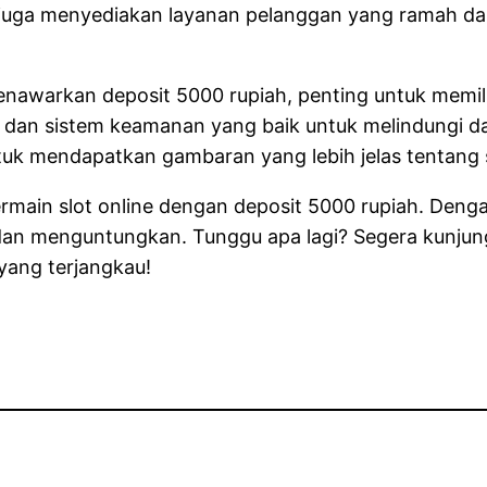
juga menyediakan layanan pelanggan yang ramah dan
nawarkan deposit 5000 rupiah, penting untuk memilih
mi dan sistem keamanan yang baik untuk melindungi dat
ntuk mendapatkan gambaran yang lebih jelas tentang s
bermain slot online dengan deposit 5000 rupiah. Den
n menguntungkan. Tunggu apa lagi? Segera kunjungi s
 yang terjangkau!