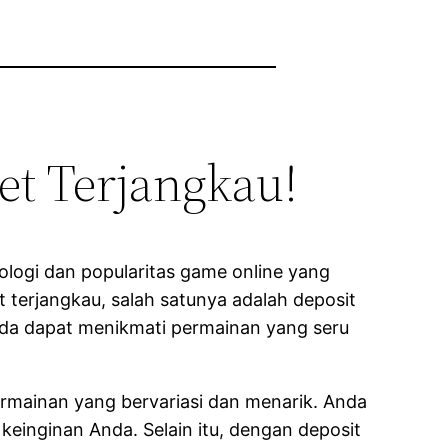
et Terjangkau!
logi dan popularitas game online yang
 terjangkau, salah satunya adalah deposit
Anda dapat menikmati permainan yang seru
ermainan yang bervariasi dan menarik. Anda
keinginan Anda. Selain itu, dengan deposit