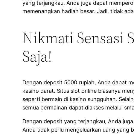
yang terjangkau, Anda juga dapat memper
memenangkan hadiah besar. Jadi, tidak ada 
Nikmati Sensasi 
Saja!
Dengan deposit 5000 rupiah, Anda dapat me
kasino darat. Situs slot online biasanya 
seperti bermain di kasino sungguhan. Selain
semua permainan dapat diakses melalui sm
Dengan deposit yang terjangkau, Anda jug
Anda tidak perlu mengeluarkan uang yang ba