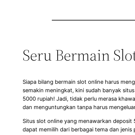
Seru Bermain Slo
Siapa bilang bermain slot online harus me
semakin meningkat, kini sudah banyak situs
5000 rupiah! Jadi, tidak perlu merasa khaw
dan menguntungkan tanpa harus mengelua
Situs slot online yang menawarkan deposit
dapat memilih dari berbagai tema dan jenis