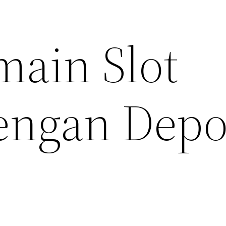
main Slot
engan Depo