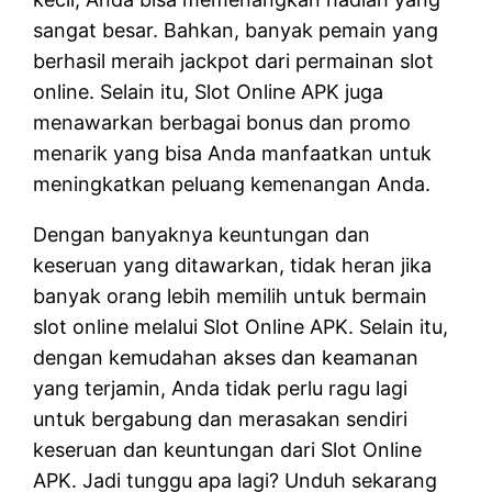
sangat besar. Bahkan, banyak pemain yang
berhasil meraih jackpot dari permainan slot
online. Selain itu, Slot Online APK juga
menawarkan berbagai bonus dan promo
menarik yang bisa Anda manfaatkan untuk
meningkatkan peluang kemenangan Anda.
Dengan banyaknya keuntungan dan
keseruan yang ditawarkan, tidak heran jika
banyak orang lebih memilih untuk bermain
slot online melalui Slot Online APK. Selain itu,
dengan kemudahan akses dan keamanan
yang terjamin, Anda tidak perlu ragu lagi
untuk bergabung dan merasakan sendiri
keseruan dan keuntungan dari Slot Online
APK. Jadi tunggu apa lagi? Unduh sekarang