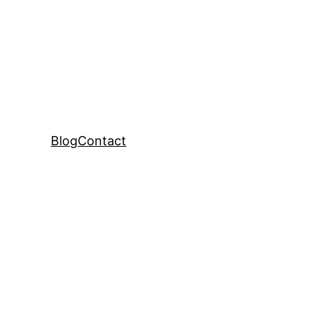
Blog
Contact