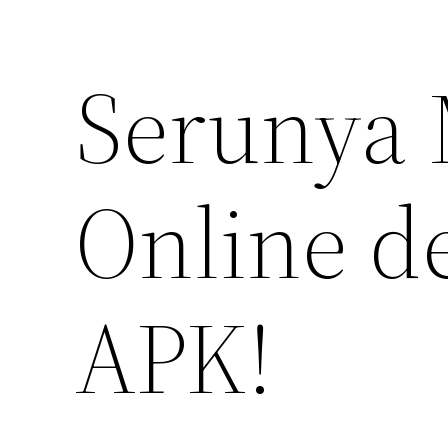
Serunya 
Online d
APK!