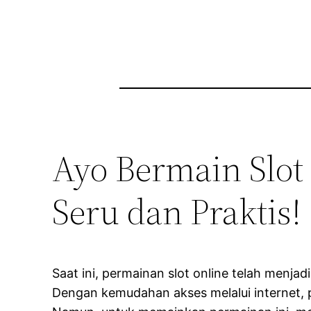
Ayo Bermain Slot
Seru dan Praktis!
Saat ini, permainan slot online telah menja
Dengan kemudahan akses melalui internet,