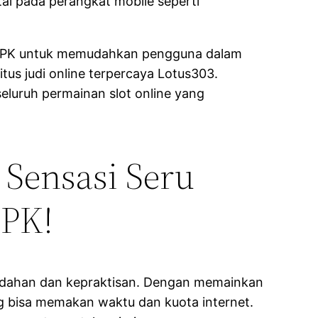
al pada perangkat mobile seperti
i APK untuk memudahkan pengguna dalam
itus judi online terpercaya Lotus303.
uruh permainan slot online yang
 Sensasi Seru
APK!
mudahan dan kepraktisan. Dengan memainkan
ang bisa memakan waktu dan kuota internet.