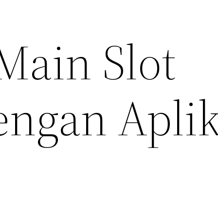
Main Slot
engan Aplik