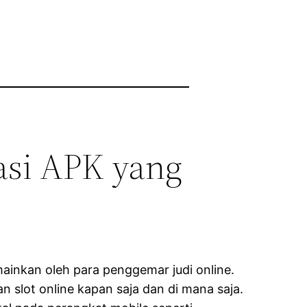
asi APK yang
mainkan oleh para penggemar judi online.
lot online kapan saja dan di mana saja.