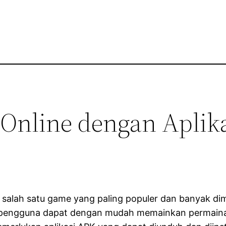
 Online dengan Aplik
di salah satu game yang paling populer dan banyak di
 pengguna dapat dengan mudah memainkan permainan s