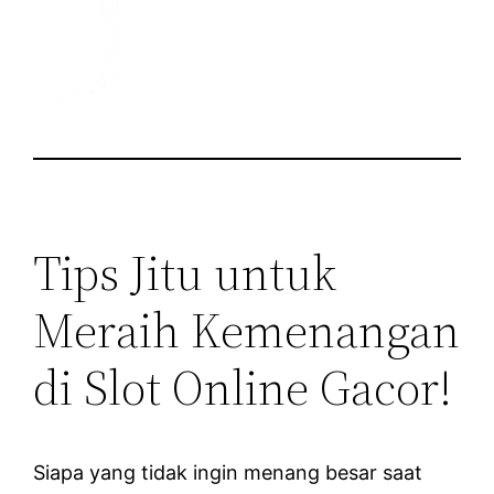
Tips Jitu untuk
Meraih Kemenangan
di Slot Online Gacor!
Siapa yang tidak ingin menang besar saat