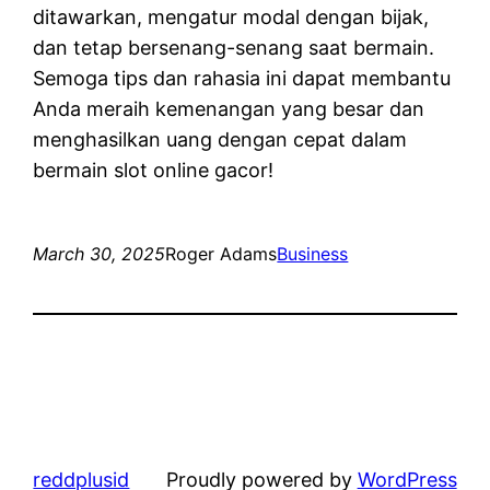
ditawarkan, mengatur modal dengan bijak,
dan tetap bersenang-senang saat bermain.
Semoga tips dan rahasia ini dapat membantu
Anda meraih kemenangan yang besar dan
menghasilkan uang dengan cepat dalam
bermain slot online gacor!
March 30, 2025
Roger Adams
Business
reddplusid
Proudly powered by
WordPress