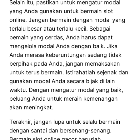
Selain itu, pastikan untuk mengatur modal
yang Anda gunakan untuk bermain slot
online. Jangan bermain dengan modal yang
terlalu besar atau terlalu kecil. Sebagai
pemain yang cerdas, Anda harus dapat
mengelola modal Anda dengan baik. Jika
Anda merasa keberuntungan sedang tidak
berpihak pada Anda, jangan memaksakan
untuk terus bermain. Istirahatlah sejenak dan
gunakan modal Anda secara bijak di lain
waktu. Dengan mengatur modal yang baik,
peluang Anda untuk meraih kemenangan
akan meningkat.
Terakhir, jangan lupa untuk selalu bermain
dengan santai dan bersenang-senang.
Bermain slot online gacor haruslah