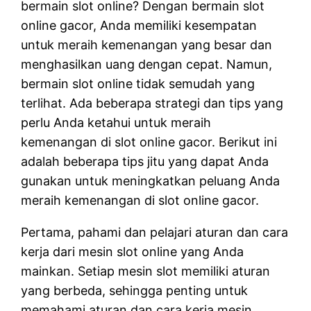
bermain slot online? Dengan bermain slot
online gacor, Anda memiliki kesempatan
untuk meraih kemenangan yang besar dan
menghasilkan uang dengan cepat. Namun,
bermain slot online tidak semudah yang
terlihat. Ada beberapa strategi dan tips yang
perlu Anda ketahui untuk meraih
kemenangan di slot online gacor. Berikut ini
adalah beberapa tips jitu yang dapat Anda
gunakan untuk meningkatkan peluang Anda
meraih kemenangan di slot online gacor.
Pertama, pahami dan pelajari aturan dan cara
kerja dari mesin slot online yang Anda
mainkan. Setiap mesin slot memiliki aturan
yang berbeda, sehingga penting untuk
memahami aturan dan cara kerja mesin