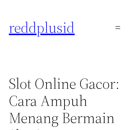
Skip
to
reddplusid
content
Slot Online Gacor:
Cara Ampuh
Menang Bermain