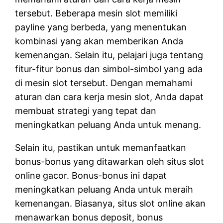
tersebut. Beberapa mesin slot memiliki
payline yang berbeda, yang menentukan
kombinasi yang akan memberikan Anda
kemenangan. Selain itu, pelajari juga tentang
fitur-fitur bonus dan simbol-simbol yang ada
di mesin slot tersebut. Dengan memahami
aturan dan cara kerja mesin slot, Anda dapat
membuat strategi yang tepat dan
meningkatkan peluang Anda untuk menang.
Selain itu, pastikan untuk memanfaatkan
bonus-bonus yang ditawarkan oleh situs slot
online gacor. Bonus-bonus ini dapat
meningkatkan peluang Anda untuk meraih
kemenangan. Biasanya, situs slot online akan
menawarkan bonus deposit, bonus