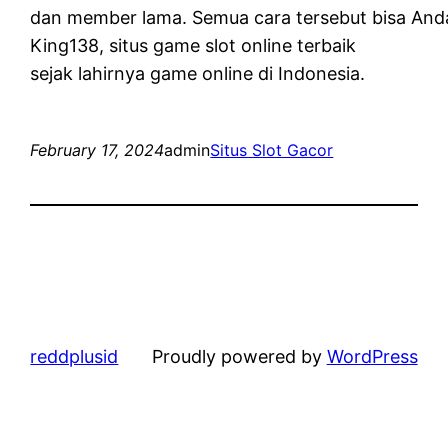
dan member lama. Semua cara tersebut bisa And
King138, situs game slot online terbaik
sejak lahirnya game online di Indonesia.
February 17, 2024
admin
Situs Slot Gacor
reddplusid
Proudly powered by
WordPress