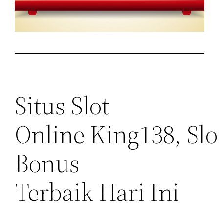
Situs Slot
Online King138, Slo
Bonus
Terbaik Hari Ini