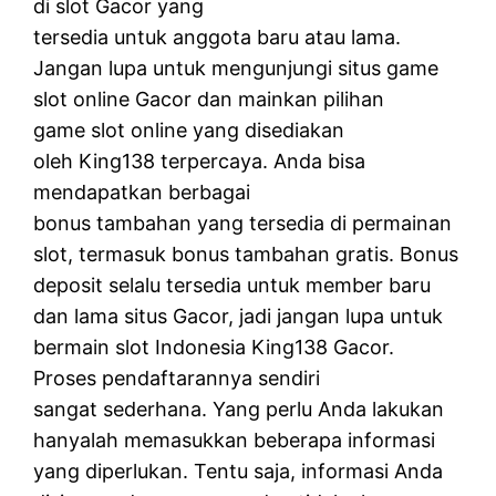
di slot Gacor yang
tersedia untuk anggota baru atau lama.
Jangan lupa untuk mengunjungi situs game
slot online Gacor dan mainkan pilihan
game slot online yang disediakan
oleh King138 terpercaya. Anda bisa
mendapatkan berbagai
bonus tambahan yang tersedia di permainan
slot, termasuk bonus tambahan gratis. Bonus
deposit selalu tersedia untuk member baru
dan lama situs Gacor, jadi jangan lupa untuk
bermain slot Indonesia King138 Gacor.
Proses pendaftarannya sendiri
sangat sederhana. Yang perlu Anda lakukan
hanyalah memasukkan beberapa informasi
yang diperlukan. Tentu saja, informasi Anda